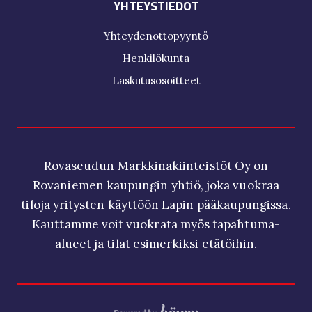
YHTEYSTIEDOT
Yhteydenottopyyntö
Henkilökunta
Laskutusosoitteet
Rovaseudun Markkinakiinteistöt Oy on
Rovaniemen kaupungin yhtiö, joka vuokraa
tiloja yritysten käyttöön Lapin pääkaupungissa.
Kauttamme voit vuokrata myös tapahtuma-
alueet ja tilat esimerkiksi etätöihin.
Digi- ja mainostoimisto Höyry Rovaniemi ja Oulu