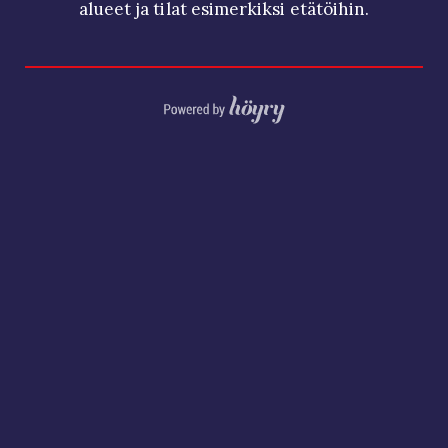
alueet ja tilat esimerkiksi etätöihin.
Digi- ja mainostoimisto Höyry Rovaniemi ja Oulu